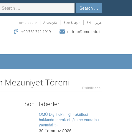
Search …
omu.edu.tr
Anasayfa
Bize Ulaşın
EN
عربي
+90 362 312 1919
disinfo@omu.edu.tr
em Mezuniyet Töreni
Etkinlikler
Son Haberler
OMÜ Diş Hekimliği Fakültesi
hakkında merak ettiğin ne varsa bu
yayında! ✨
30 Temmuz 2026