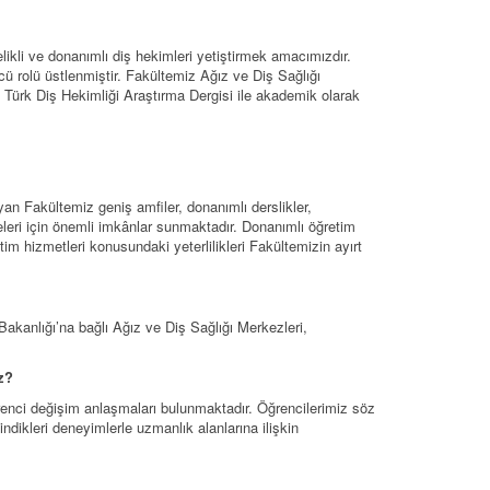
ikli ve donanımlı diş hekimleri yetiştirmek amacımızdır.
ü rolü üstlenmiştir. Fakültemiz Ağız ve Diş Sağlığı
, Türk Diş Hekimliği Araştırma Dergisi ile akademik olarak
n Fakültemiz geniş amfiler, donanımlı derslikler,
meleri için önemli imkânlar sunmaktadır. Donanımlı öğretim
tim hizmetleri konusundaki yeterlilikleri Fakültemizin ayırt
akanlığı’na bağlı Ağız ve Diş Sağlığı Merkezleri,
z?
nci değişim anlaşmaları bulunmaktadır. Öğrencilerimiz söz
dikleri deneyimlerle uzmanlık alanlarına ilişkin