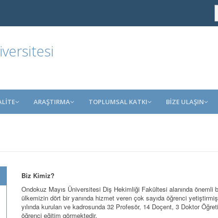
ersitesi
ALİTE
ARAŞTIRMA
TOPLUMSAL KATKI
BİZE ULAŞIN
Biz Kimiz?
Ondokuz Mayıs Üniversitesi Diş Hekimliği Fakültesi alanında önemli 
ülkemizin dört bir yanında hizmet veren çok sayıda öğrenci yetiştirm
yılında kurulan ve kadrosunda 32 Profesör, 14 Doçent, 3 Doktor Öğreti
öğrenci eğitim görmektedir.