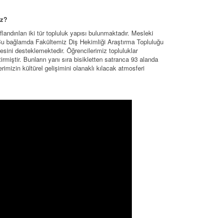
uz?
ndırılan iki tür topluluk yapısı bulunmaktadır. Mesleki
ir. Bu bağlamda Fakültemiz Diş Hekimliği Araştırma Topluluğu
esini desteklemektedir. Öğrencilerimiz topluluklar
miştir. Bunların yanı sıra bisikletten satranca 93 alanda
rimizin kültürel gelişimini olanaklı kılacak atmosferi