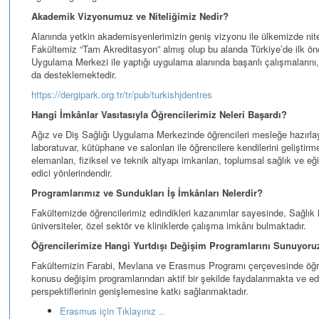
Akademik Vizyonumuz ve Niteliğimiz Nedir?
Alanında yetkin akademisyenlerimizin geniş vizyonu ile ülkemizde nitel
Fakültemiz “Tam Akreditasyon” almış olup bu alanda Türkiye’de ilk önc
Uygulama Merkezi ile yaptığı uygulama alanında başarılı çalışmalarını
da desteklemektedir.
https://dergipark.org.tr/tr/pub/turkishjdentres
Hangi İmkânlar Vasıtasıyla Öğrencilerimiz Neleri Başardı?
Ağız ve Diş Sağlığı Uygulama Merkezinde öğrencileri mesleğe hazırlaya
laboratuvar, kütüphane ve salonları ile öğrencilere kendilerini geliştir
elemanları, fiziksel ve teknik altyapı imkanları, toplumsal sağlık ve eği
edici yönlerindendir.
Programlarımız ve Sundukları İş İmkânları Nelerdir?
Fakültemizde öğrencilerimiz edindikleri kazanımlar sayesinde, Sağlık B
üniversiteler, özel sektör ve kliniklerde çalışma imkânı bulmaktadır.
Öğrencilerimize Hangi Yurtdışı Değişim Programlarını Sunuyoru
Fakültemizin Farabi, Mevlana ve Erasmus Programı çerçevesinde öğre
konusu değişim programlarından aktif bir şekilde faydalanmakta ve edin
perspektiflerinin genişlemesine katkı sağlanmaktadır.
Erasmus için Tıklayınız ..