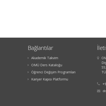
Bağlantılar
İlet
Akademik Takvim
OM
Diş
OMÜ Ders Kataloğu
55
Öğrenci Değişim Programları
TÜ
Kariyer Kapısı Platformu
+9
di