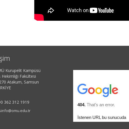
işim
Ü Kurupelit Kampüsü
 Hekimliği Fakültesi
270 Atakum, Samsun
RKİYE
0 362 312 1919
sinfo@omu.edu.tr