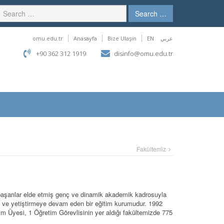
Search …
omu.edu.tr
Anasayfa
Bize Ulaşın
EN
عربي
+90 362 312 1919
disinfo@omu.edu.tr
Fakültemi̇z
başarılar elde etmiş genç ve dinamik akademik kadrosuyla
iş ve yetiştirmeye devam eden bir eğitim kurumudur. 1992
m Üyesi, 1 Öğretim Görevlisinin yer aldığı fakültemizde 775