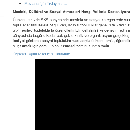
Mevlana için Tıklayınız ...
Mesleki, Kültürel ve Sosyal Atmosferi Hangi Yollarla Destekliyor
Üniversitemizde SKS bünyesinde mesleki ve sosyal kategorilerde sınıfla
topluluklar fakültelere özgü iken, sosyal topluluklar genel nitelikted
gibi mesleki topluluklarla öğrencilerimizin gelişimini ve deneyim edinm
bünyesinde bugüne kadar pek çok etkinlik ve organizasyon gerçekleştir
faaliyet gösteren sosyal topluluklar vasıtasıyla üniversitemiz, öğrencile
oluşturmak için gerekli olan kurumsal zemini sunmaktadır
Öğrenci Toplulukları için Tıklayınız ...