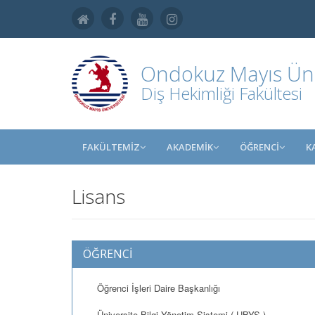
Ondokuz Mayıs Üniv
Diş Hekimliği Fakültesi
FAKÜLTEMİZ
AKADEMİK
ÖĞRENCİ
K
Lisans
ÖĞRENCİ
Öğrenci İşleri Daire Başkanlığı
Üniversite Bilgi Yönetim Sistemi ( UBYS )