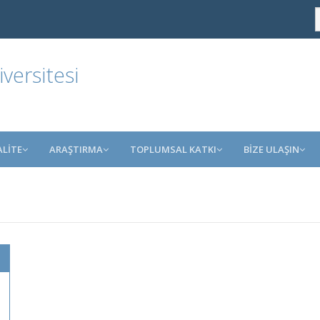
ersitesi
ALİTE
ARAŞTIRMA
TOPLUMSAL KATKI
BİZE ULAŞIN