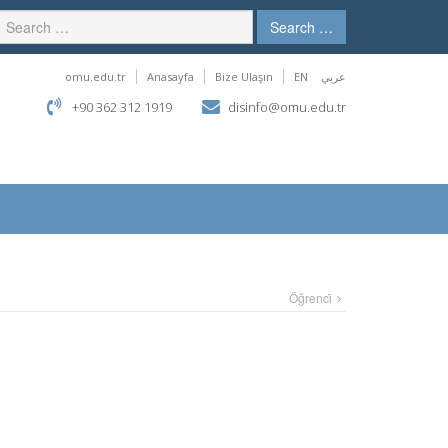
Search …
omu.edu.tr
Anasayfa
Bize Ulaşın
EN
عربي
+90 362 312 1919
disinfo@omu.edu.tr
Öğrenci̇