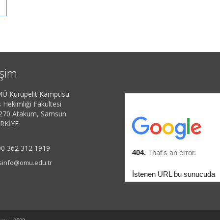
işim
Ü Kurupelit Kampüsü
 Hekimliği Fakültesi
270 Atakum, Samsun
RKİYE
0 362 312 1919
sinfo@omu.edu.tr